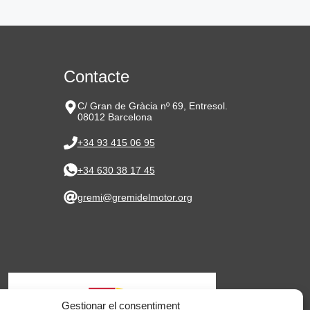
Contacte
C/ Gran de Gràcia nº 69, Entresol.
08012 Barcelona
+34 93 415 06 95
+34 630 38 17 45
gremi@gremidelmotor.org
Gestionar el consentiment