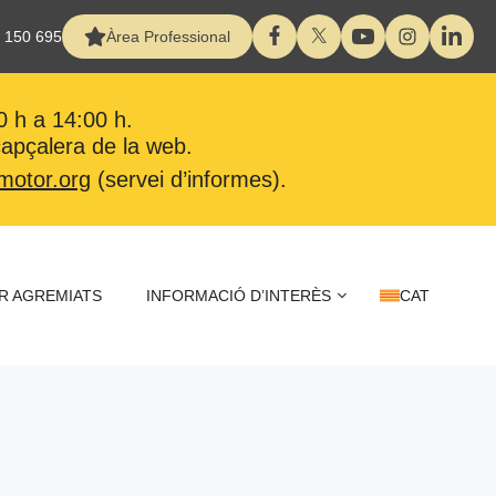
 150 695
Àrea Professional
0 h a 14:00 h.
 capçalera de la web.
motor.org
(servei d’informes).
R AGREMIATS
INFORMACIÓ D’INTERÈS
CAT