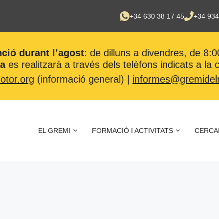
+34 630 38 17 45
+34 934
nció durant l’agost
: de dilluns a divendres, de 8:0
ca
es realitzarà a través dels telèfons indicats a la
tor.org
(informació general) |
informes@gremidel
EL GREMI
FORMACIÓ I ACTIVITATS
CERCA