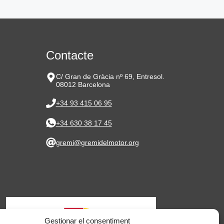
Contacte
C/ Gran de Gràcia nº 69, Entresol.
08012 Barcelona
+34 93 415 06 95
+34 630 38 17 45
gremi@gremidelmotor.org
Gestionar el consentiment