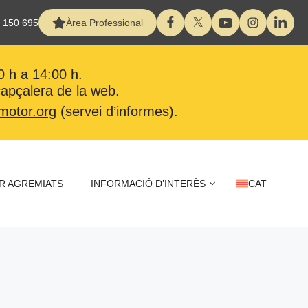
 150 695
Àrea Professional
0 h a 14:00 h.
 capçalera de la web.
motor.org
(servei d’informes).
R AGREMIATS
INFORMACIÓ D’INTERÈS
CAT