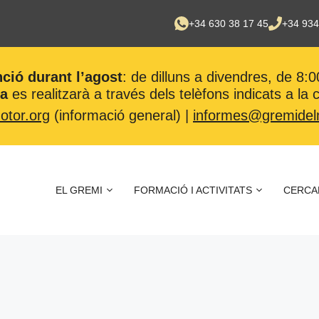
+34 630 38 17 45
+34 934
nció durant l’agost
: de dilluns a divendres, de 8:0
ca
es realitzarà a través dels telèfons indicats a la
tor.org
(informació general) |
informes@gremidel
EL GREMI
FORMACIÓ I ACTIVITATS
CERCA