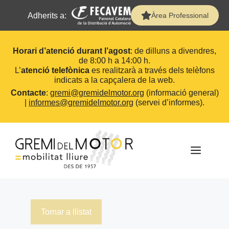
Adherits a:
Àrea Professional
Horari d’atenció durant l’agost
: de dilluns a divendres,
de 8:00 h a 14:00 h.
L’
atenció telefònica
es realitzarà a través dels telèfons
indicats a la capçalera de la web.
Contacte
:
gremi@gremidelmotor.org
(informació general)
|
informes@gremidelmotor.org
(servei d’informes).
Vés
al
contingut
MEN
Tornar a llistat