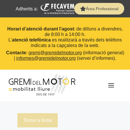
Adherits a:
Àrea Professional
Horari d’atenció durant l’agost
: de dilluns a divendres,
de 8:00 h a 14:00 h.
L’
atenció telefònica
es realitzarà a través dels telèfons
indicats a la capçalera de la web.
Contacte
:
gremi@gremidelmotor.org
(informació general)
|
informes@gremidelmotor.org
(servei d’informes).
Vés
al
contingut
MEN
Tornar a llistat