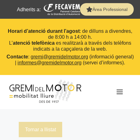
Adherits a:
Àrea Professional
Horari d’atenció durant l’agost
: de dilluns a divendres,
de 8:00 h a 14:00 h.
L’
atenció telefònica
es realitzarà a través dels telèfons
indicats a la capçalera de la web.
Contacte
:
gremi@gremidelmotor.org
(informació general)
|
informes@gremidelmotor.org
(servei d’informes).
Vés
al
contingut
MEN
Tornar a llistat