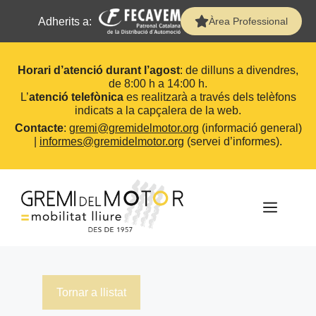
Adherits a:
Àrea Professional
Horari d’atenció durant l’agost
: de dilluns a divendres,
de 8:00 h a 14:00 h.
L’
atenció telefònica
es realitzarà a través dels telèfons
indicats a la capçalera de la web.
Contacte
:
gremi@gremidelmotor.org
(informació general)
|
informes@gremidelmotor.org
(servei d’informes).
Vés
al
contingut
MEN
Tornar a llistat