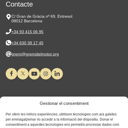
Contacte
C/ Gran de Gràcia nº 69, Entresol.
08012 Barcelona
+34 93 415 06 95
+34 630 38 17 45
gremi@gremidelmotor.org
Gestionar el consentiment
Per oferir les millors experiències, utilitzem tecnologies com ara galetes
per emmagatzemar i/o accedir a la informació del dispositiu. Donar el
consentiment a aquestes tecnologies ens permetrà processar dades com