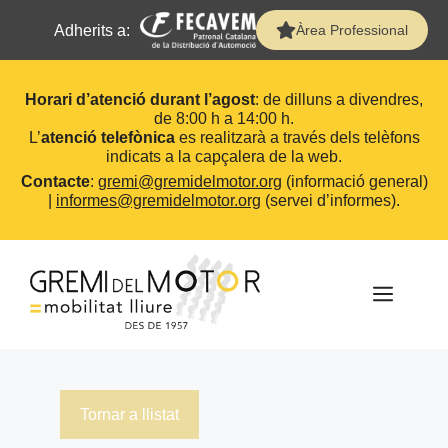
Adherits a:
Àrea Professional
Horari d’atenció durant l’agost
: de dilluns a divendres,
de 8:00 h a 14:00 h.
L’
atenció telefònica
es realitzarà a través dels telèfons
indicats a la capçalera de la web.
Contacte
:
gremi@gremidelmotor.org
(informació general)
|
informes@gremidelmotor.org
(servei d’informes).
Vés
al
contingut
MEN
Tornar a llistat