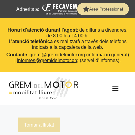
Adherits a:
Àrea Professional
Horari d’atenció durant l’agost
: de dilluns a divendres,
de 8:00 h a 14:00 h.
L’
atenció telefònica
es realitzarà a través dels telèfons
indicats a la capçalera de la web.
Contacte
:
gremi@gremidelmotor.org
(informació general)
|
informes@gremidelmotor.org
(servei d’informes).
Vés
al
contingut
MEN
Tornar a llistat