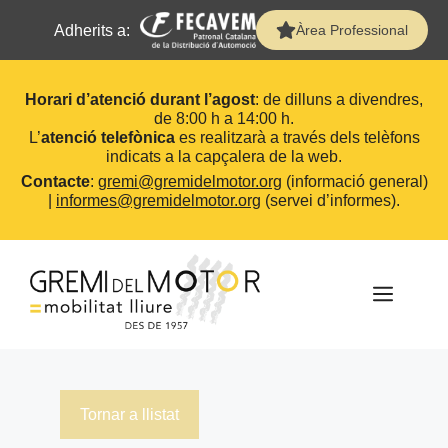
Adherits a:
Àrea Professional
Horari d’atenció durant l’agost
: de dilluns a divendres,
de 8:00 h a 14:00 h.
L’
atenció telefònica
es realitzarà a través dels telèfons
indicats a la capçalera de la web.
Contacte
:
gremi@gremidelmotor.org
(informació general)
|
informes@gremidelmotor.org
(servei d’informes).
Vés
al
contingut
MEN
Tornar a llistat