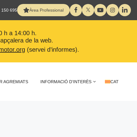
 150 695
Àrea Professional
0 h a 14:00 h.
 capçalera de la web.
motor.org
(servei d’informes).
R AGREMIATS
INFORMACIÓ D’INTERÈS
CAT