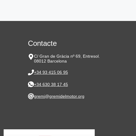
Contacte
C/ Gran de Gràcia nº 69, Entresol.
08012 Barcelona
+34 93 415 06 95
+34 630 38 17 45
gremi@gremidelmotor.org