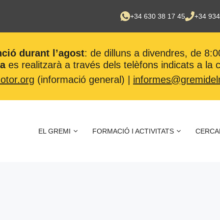
+34 630 38 17 45
+34 934
nció durant l’agost
: de dilluns a divendres, de 8:0
ca
es realitzarà a través dels telèfons indicats a la
tor.org
(informació general) |
informes@gremidel
EL GREMI
FORMACIÓ I ACTIVITATS
CERCA