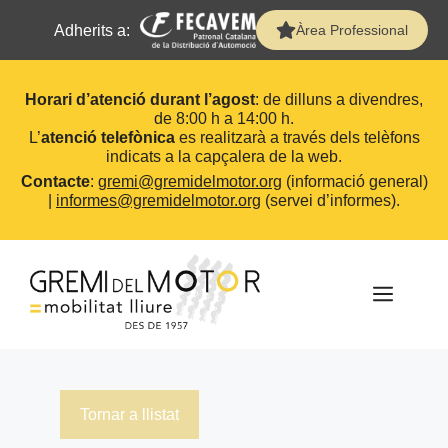
Adherits a:
Àrea Professional
Horari d’atenció durant l’agost
: de dilluns a divendres,
de 8:00 h a 14:00 h.
L’
atenció telefònica
es realitzarà a través dels telèfons
indicats a la capçalera de la web.
Contacte
:
gremi@gremidelmotor.org
(informació general)
|
informes@gremidelmotor.org
(servei d’informes).
Vés
al
contingut
MEN
Tornar a llistat