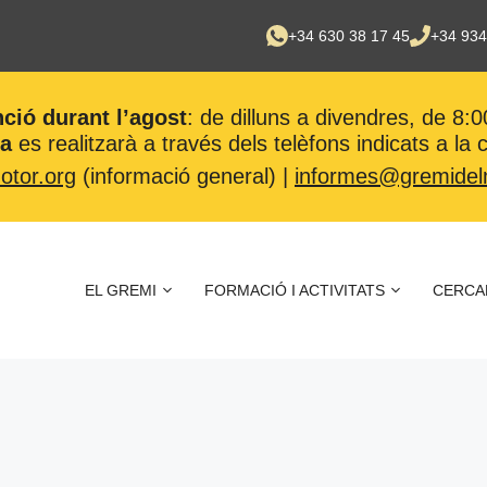
+34 630 38 17 45
+34 934
nció durant l’agost
: de dilluns a divendres, de 8:0
ca
es realitzarà a través dels telèfons indicats a la
tor.org
(informació general) |
informes@gremidel
EL GREMI
FORMACIÓ I ACTIVITATS
CERCA