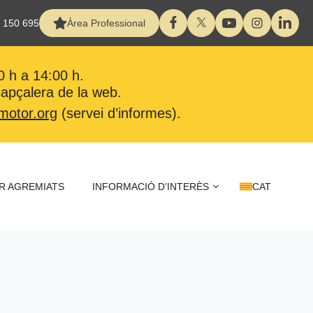
 150 695
Àrea Professional
0 h a 14:00 h.
 capçalera de la web.
motor.org
(servei d’informes).
R AGREMIATS
INFORMACIÓ D’INTERÈS
CAT