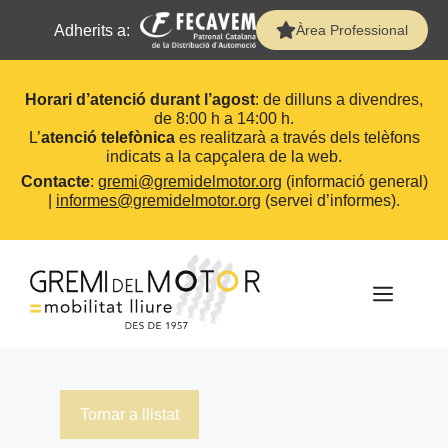
Adherits a:
Àrea Professional
Horari d’atenció durant l’agost
: de dilluns a divendres,
de 8:00 h a 14:00 h.
L’
atenció telefònica
es realitzarà a través dels telèfons
indicats a la capçalera de la web.
Contacte
:
gremi@gremidelmotor.org
(informació general)
|
informes@gremidelmotor.org
(servei d’informes).
Vés
al
contingut
MEN
Tornar a llistat