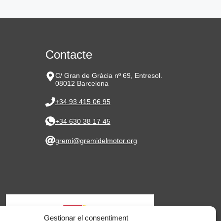
Contacte
C/ Gran de Gràcia nº 69, Entresol.
08012 Barcelona
+34 93 415 06 95
+34 630 38 17 45
gremi@gremidelmotor.org
Gestionar el consentiment