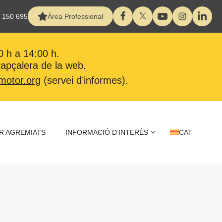
 150 695
Àrea Professional
0 h a 14:00 h.
 capçalera de la web.
motor.org
(servei d’informes).
R AGREMIATS
INFORMACIÓ D’INTERÈS
CAT