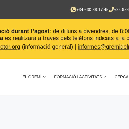
+34 630 38 17 45
+34 934
nció durant l’agost
: de dilluns a divendres, de 8:0
ca
es realitzarà a través dels telèfons indicats a la
tor.org
(informació general) |
informes@gremidel
EL GREMI
FORMACIÓ I ACTIVITATS
CERCA