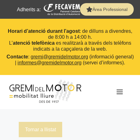
Adherits a:
Àrea Professional
Horari d’atenció durant l’agost
: de dilluns a divendres,
de 8:00 h a 14:00 h.
L’
atenció telefònica
es realitzarà a través dels telèfons
indicats a la capçalera de la web.
Contacte
:
gremi@gremidelmotor.org
(informació general)
|
informes@gremidelmotor.org
(servei d’informes).
Vés
al
contingut
MEN
Tornar a llistat