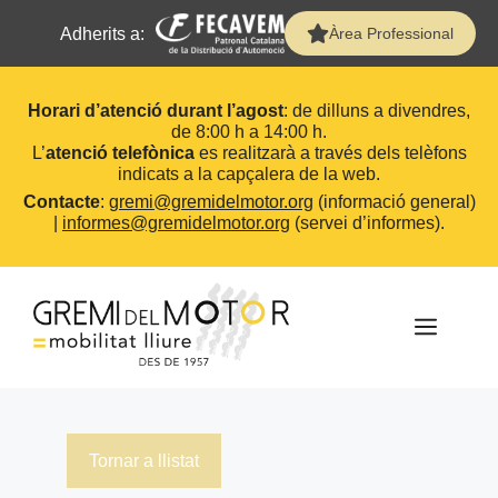
Adherits a:
Àrea Professional
Horari d’atenció durant l’agost
: de dilluns a divendres,
de 8:00 h a 14:00 h.
L’
atenció telefònica
es realitzarà a través dels telèfons
indicats a la capçalera de la web.
Contacte
:
gremi@gremidelmotor.org
(informació general)
|
informes@gremidelmotor.org
(servei d’informes).
Vés
al
contingut
MEN
Tornar a llistat