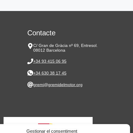
Contacte
C/ Gran de Gràcia nº 69, Entresol.
08012 Barcelona
+34 93 415 06 95
+34 630 38 17 45
gremi@gremidelmotor.org
Gestionar el consentiment