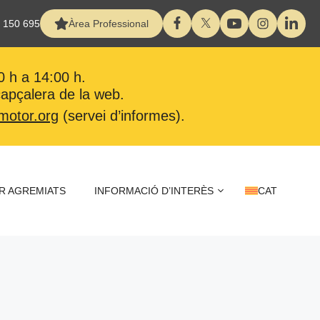
 150 695
Àrea Professional
0 h a 14:00 h.
 capçalera de la web.
motor.org
(servei d’informes).
R AGREMIATS
INFORMACIÓ D’INTERÈS
CAT