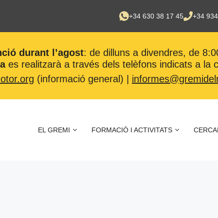
+34 630 38 17 45
+34 934
nció durant l’agost
: de dilluns a divendres, de 8:0
ca
es realitzarà a través dels telèfons indicats a la
tor.org
(informació general) |
informes@gremidel
EL GREMI
FORMACIÓ I ACTIVITATS
CERCA