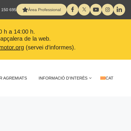
 150 695
Àrea Professional
0 h a 14:00 h.
 capçalera de la web.
motor.org
(servei d’informes).
R AGREMIATS
INFORMACIÓ D’INTERÈS
CAT