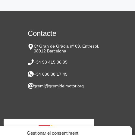
Contacte
C/ Gran de Gràcia nº 69, Entresol.
08012 Barcelona
+34 93 415 06 95
+34 630 38 17 45
gremi@gremidelmotor.org
Gestionar el consentiment