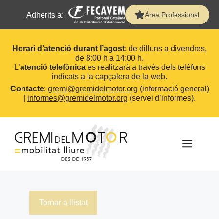
Adherits a:
Àrea Professional
Horari d’atenció durant l’agost
: de dilluns a divendres,
de 8:00 h a 14:00 h.
L’
atenció telefònica
es realitzarà a través dels telèfons
indicats a la capçalera de la web.
Contacte
:
gremi@gremidelmotor.org
(informació general)
|
informes@gremidelmotor.org
(servei d’informes).
Vés
al
contingut
MEN
Tornar a llistat