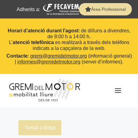
Adherits a:
Àrea Professional
Horari d’atenció durant l’agost
: de dilluns a divendres,
de 8:00 h a 14:00 h.
L’
atenció telefònica
es realitzarà a través dels telèfons
indicats a la capçalera de la web.
Contacte
:
gremi@gremidelmotor.org
(informació general)
|
informes@gremidelmotor.org
(servei d’informes).
Vés
al
contingut
MEN
Tornar a llistat