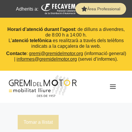
Adherits a:
Àrea Professional
Horari d’atenció durant l’agost
: de dilluns a divendres,
de 8:00 h a 14:00 h.
L’
atenció telefònica
es realitzarà a través dels telèfons
indicats a la capçalera de la web.
Contacte
:
gremi@gremidelmotor.org
(informació general)
|
informes@gremidelmotor.org
(servei d’informes).
Vés
al
contingut
MEN
Tornar a llistat