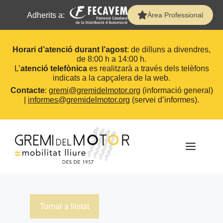
Adherits a:
Àrea Professional
Horari d’atenció durant l’agost
: de dilluns a divendres,
de 8:00 h a 14:00 h.
L’
atenció telefònica
es realitzarà a través dels telèfons
indicats a la capçalera de la web.
Contacte
:
gremi@gremidelmotor.org
(informació general)
|
informes@gremidelmotor.org
(servei d’informes).
Vés
al
contingut
MEN
Tornar a llistat