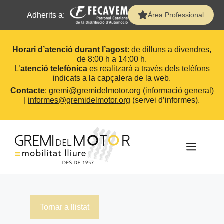
Adherits a:
Àrea Professional
Horari d’atenció durant l’agost
: de dilluns a divendres,
de 8:00 h a 14:00 h.
L’
atenció telefònica
es realitzarà a través dels telèfons
indicats a la capçalera de la web.
Contacte
:
gremi@gremidelmotor.org
(informació general)
|
informes@gremidelmotor.org
(servei d’informes).
Vés
al
contingut
MEN
Tornar a llistat