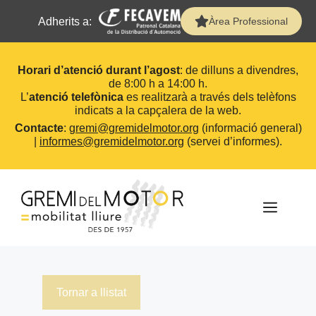
Adherits a:
Àrea Professional
Horari d’atenció durant l’agost
: de dilluns a divendres,
de 8:00 h a 14:00 h.
L’
atenció telefònica
es realitzarà a través dels telèfons
indicats a la capçalera de la web.
Contacte
:
gremi@gremidelmotor.org
(informació general)
|
informes@gremidelmotor.org
(servei d’informes).
Vés
al
contingut
MEN
Tornar a llistat