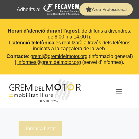
Adherits a:
Àrea Professional
Horari d’atenció durant l’agost
: de dilluns a divendres,
de 8:00 h a 14:00 h.
L’
atenció telefònica
es realitzarà a través dels telèfons
indicats a la capçalera de la web.
Contacte
:
gremi@gremidelmotor.org
(informació general)
|
informes@gremidelmotor.org
(servei d’informes).
Vés
al
contingut
MEN
Tornar a llistat