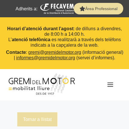
Adherits a:
Àrea Professional
Horari d’atenció durant l’agost
: de dilluns a divendres,
de 8:00 h a 14:00 h.
L’
atenció telefònica
es realitzarà a través dels telèfons
indicats a la capçalera de la web.
Contacte
:
gremi@gremidelmotor.org
(informació general)
|
informes@gremidelmotor.org
(servei d’informes).
Vés
al
contingut
MEN
Tornar a llistat