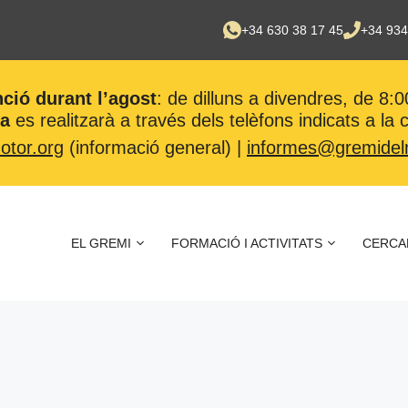
+34 630 38 17 45
+34 934
nció durant l’agost
: de dilluns a divendres, de 8:0
ca
es realitzarà a través dels telèfons indicats a la
tor.org
(informació general) |
informes@gremidel
EL GREMI
FORMACIÓ I ACTIVITATS
CERCA