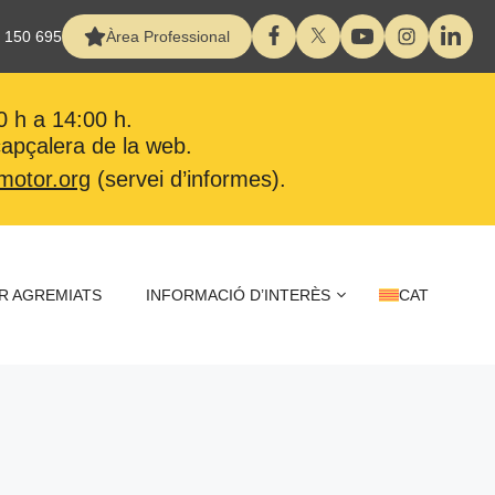
 150 695
Àrea Professional
0 h a 14:00 h.
 capçalera de la web.
motor.org
(servei d’informes).
R AGREMIATS
INFORMACIÓ D’INTERÈS
CAT