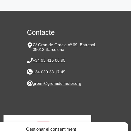
Contacte
C/ Gran de Gràcia nº 69, Entresol.
08012 Barcelona
+34 93 415 06 95
+34 630 38 17 45
gremi@gremidelmotor.org
Gestionar el consentiment