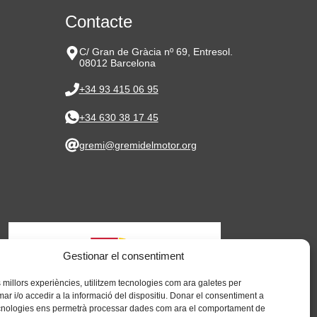
Contacte
C/ Gran de Gràcia nº 69, Entresol.
08012 Barcelona
+34 93 415 06 95
+34 630 38 17 45
gremi@gremidelmotor.org
Gestionar el consentiment
es millors experiències, utilitzem tecnologies com ara galetes per
 i/o accedir a la informació del dispositiu. Donar el consentiment a
cnologies ens permetrà processar dades com ara el comportament de