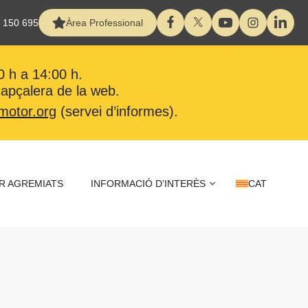
 150 695
Àrea Professional
0 h a 14:00 h.
 capçalera de la web.
motor.org
(servei d’informes).
R AGREMIATS
INFORMACIÓ D’INTERÈS
CAT