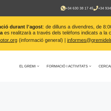
+34 630 38 17 45
+34 934
nció durant l’agost
: de dilluns a divendres, de 8:0
ca
es realitzarà a través dels telèfons indicats a la
tor.org
(informació general) |
informes@gremidel
EL GREMI
FORMACIÓ I ACTIVITATS
CERCA