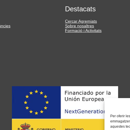
Destacats
Cercar Agremiats
úncies
Sobre nosaltres
Formació i Activitats
Per oferir l
emmagatzemar
aquestes te