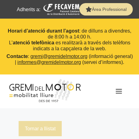
Adherits a:
Àrea Professional
Horari d’atenció durant l’agost
: de dilluns a divendres,
de 8:00 h a 14:00 h.
L’
atenció telefònica
es realitzarà a través dels telèfons
indicats a la capçalera de la web.
Contacte
:
gremi@gremidelmotor.org
(informació general)
|
informes@gremidelmotor.org
(servei d’informes).
Vés
al
contingut
MEN
Tornar a llistat