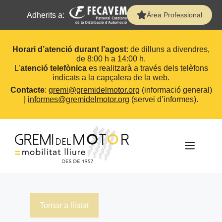
Adherits a:
Àrea Professional
Horari d’atenció durant l’agost
: de dilluns a divendres,
de 8:00 h a 14:00 h.
L’
atenció telefònica
es realitzarà a través dels telèfons
indicats a la capçalera de la web.
Contacte
:
gremi@gremidelmotor.org
(informació general)
|
informes@gremidelmotor.org
(servei d’informes).
Vés
al
contingut
MEN
Tornar a llistat