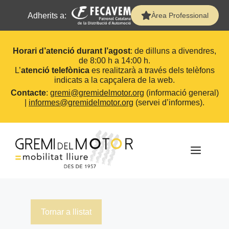
Adherits a:
Àrea Professional
Horari d’atenció durant l’agost
: de dilluns a divendres,
de 8:00 h a 14:00 h.
L’
atenció telefònica
es realitzarà a través dels telèfons
indicats a la capçalera de la web.
Contacte
:
gremi@gremidelmotor.org
(informació general)
|
informes@gremidelmotor.org
(servei d’informes).
Vés
al
contingut
MEN
Tornar a llistat