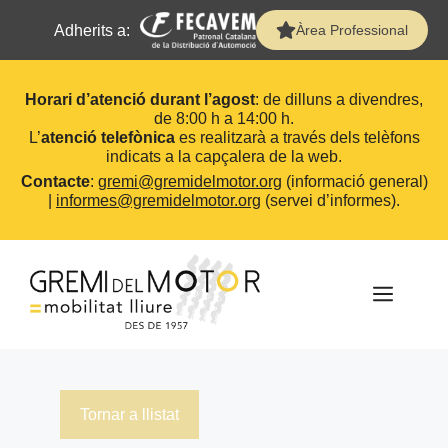
Adherits a:
Àrea Professional
Horari d’atenció durant l’agost
: de dilluns a divendres,
de 8:00 h a 14:00 h.
L’
atenció telefònica
es realitzarà a través dels telèfons
indicats a la capçalera de la web.
Contacte
:
gremi@gremidelmotor.org
(informació general)
|
informes@gremidelmotor.org
(servei d’informes).
Vés
al
contingut
MEN
Tornar a llistat