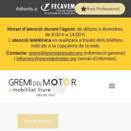
Adherits a:
Àrea Professional
Horari d’atenció durant l’agost
: de dilluns a divendres,
de 8:00 h a 14:00 h.
L’
atenció telefònica
es realitzarà a través dels telèfons
indicats a la capçalera de la web.
Contacte
:
gremi@gremidelmotor.org
(informació general)
|
informes@gremidelmotor.org
(servei d’informes).
Vés
al
contingut
MEN
Tornar a llistat