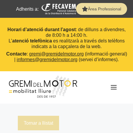
Adherits a:
Àrea Professional
Horari d’atenció durant l’agost
: de dilluns a divendres,
de 8:00 h a 14:00 h.
L’
atenció telefònica
es realitzarà a través dels telèfons
indicats a la capçalera de la web.
Contacte
:
gremi@gremidelmotor.org
(informació general)
|
informes@gremidelmotor.org
(servei d’informes).
Vés
al
contingut
MEN
Tornar a llistat