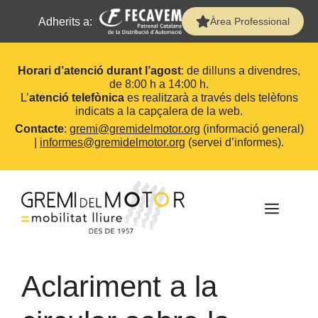
Adherits a:
Àrea Professional
Horari d’atenció durant l’agost
: de dilluns a divendres,
de 8:00 h a 14:00 h.
L’
atenció telefònica
es realitzarà a través dels telèfons
indicats a la capçalera de la web.
Contacte
:
gremi@gremidelmotor.org
(informació general)
|
informes@gremidelmotor.org
(servei d’informes).
Vés
al
contingut
MEN
Aclariment a la