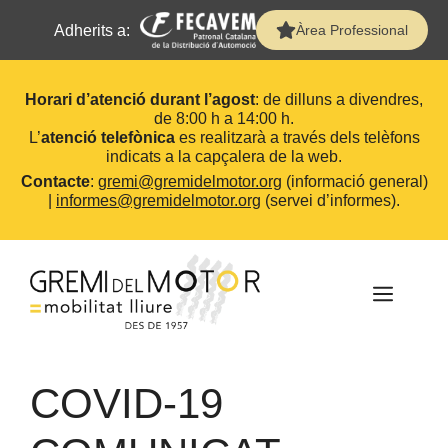
Adherits a:
Àrea Professional
Horari d’atenció durant l’agost
: de dilluns a divendres,
de 8:00 h a 14:00 h.
L’
atenció telefònica
es realitzarà a través dels telèfons
indicats a la capçalera de la web.
Contacte
:
gremi@gremidelmotor.org
(informació general)
|
informes@gremidelmotor.org
(servei d’informes).
Vés
al
contingut
MEN
COVID-19