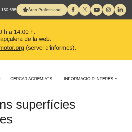
 150 695
Àrea Professional
0 h a 14:00 h.
 capçalera de la web.
motor.org
(servei d’informes).
CERCAR AGREMIATS
INFORMACIÓ D’INTERÈS
ns superfícies
les