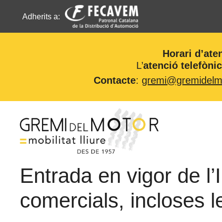
Adherits a:
Horari d’ate
L’
atenció telefòni
Contacte
:
gremi@gremidelmo
Vés
al
contingut
Entrada en vigor de l’
comercials, incloses 