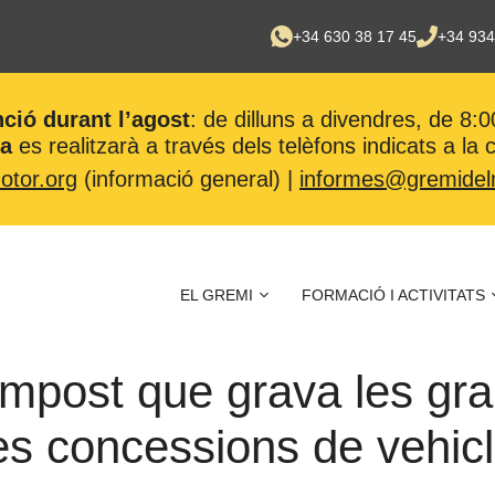
+34 630 38 17 45
+34 934
nció durant l’agost
: de dilluns a divendres, de 8:0
ca
es realitzarà a través dels telèfons indicats a la
tor.org
(informació general) |
informes@gremidel
EL GREMI
FORMACIÓ I ACTIVITATS
Impost que grava les gra
les concessions de vehic