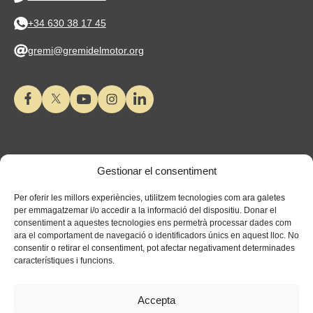
+34 630 38 17 45
gremi@gremidelmotor.org
Gestionar el consentiment
Per oferir les millors experiències, utilitzem tecnologies com ara galetes
per emmagatzemar i/o accedir a la informació del dispositiu. Donar el
consentiment a aquestes tecnologies ens permetrà processar dades com
ara el comportament de navegació o identificadors únics en aquest lloc. No
consentir o retirar el consentiment, pot afectar negativament determinades
característiques i funcions.
Accepta