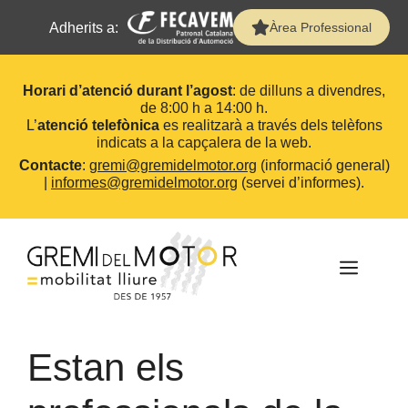
Adherits a:
Àrea Professional
Horari d’atenció durant l’agost
: de dilluns a divendres,
de 8:00 h a 14:00 h.
L’
atenció telefònica
es realitzarà a través dels telèfons
indicats a la capçalera de la web.
Contacte
:
gremi@gremidelmotor.org
(informació general)
|
informes@gremidelmotor.org
(servei d’informes).
Vés
al
contingut
MEN
Estan els