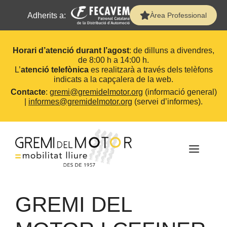
Adherits a:
Àrea Professional
Horari d’atenció durant l’agost
: de dilluns a divendres,
de 8:00 h a 14:00 h.
L’
atenció telefònica
es realitzarà a través dels telèfons
indicats a la capçalera de la web.
Contacte
:
gremi@gremidelmotor.org
(informació general)
|
informes@gremidelmotor.org
(servei d’informes).
Vés
al
contingut
MEN
GREMI DEL