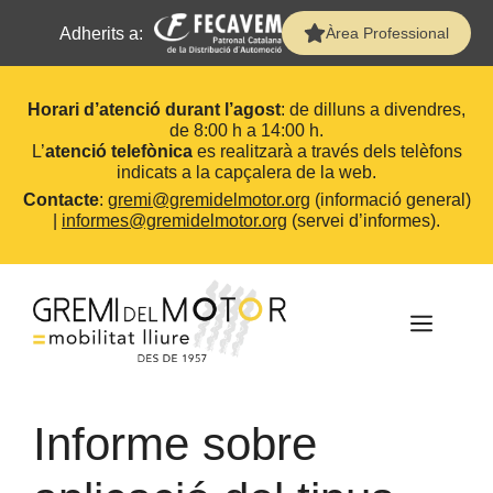
Adherits a:
Àrea Professional
Horari d’atenció durant l’agost
: de dilluns a divendres,
de 8:00 h a 14:00 h.
L’
atenció telefònica
es realitzarà a través dels telèfons
indicats a la capçalera de la web.
Contacte
:
gremi@gremidelmotor.org
(informació general)
|
informes@gremidelmotor.org
(servei d’informes).
Vés
al
contingut
MEN
Informe sobre