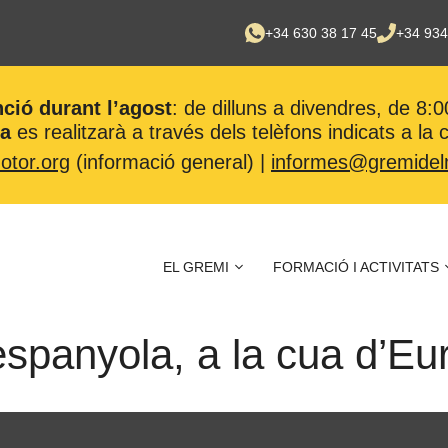
+34 630 38 17 45
+34 934
nció durant l’agost
: de dilluns a divendres, de 8:0
ca
es realitzarà a través dels telèfons indicats a la
tor.org
(informació general) |
informes@gremidel
EL GREMI
FORMACIÓ I ACTIVITATS
 espanyola, a la cua d’E