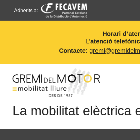
Adherits a:
Horari d’ate
L’
atenció telefòni
Contacte
:
gremi@gremidelmo
Vés
al
contingut
La mobilitat elèctrica