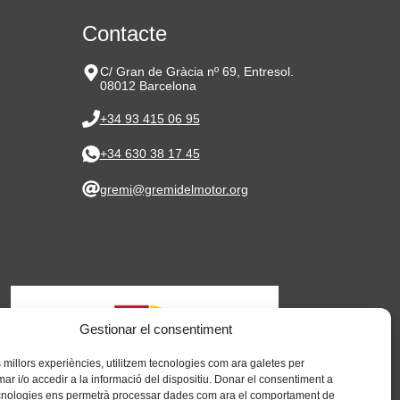
Contacte
C/ Gran de Gràcia nº 69, Entresol.
08012 Barcelona
+34 93 415 06 95
+34 630 38 17 45
gremi@gremidelmotor.org
Gestionar el consentiment
es millors experiències, utilitzem tecnologies com ara galetes per
 i/o accedir a la informació del dispositiu. Donar el consentiment a
cnologies ens permetrà processar dades com ara el comportament de