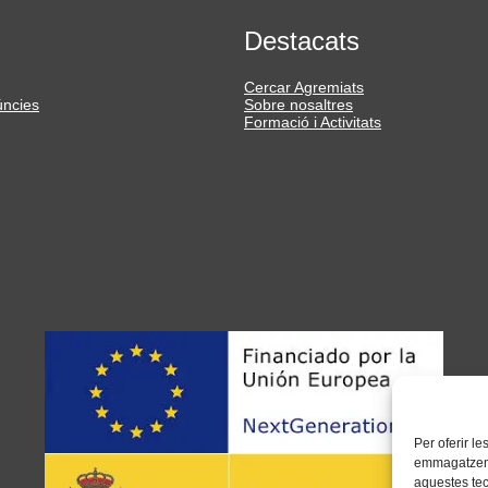
Destacats
Cercar Agremiats
úncies
Sobre nosaltres
Formació i Activitats
Per oferir l
emmagatzemar
aquestes te