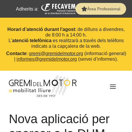
Adherits a:
Àrea Professional
Horari d’atenció durant l’agost
: de dilluns a divendres,
de 8:00 h a 14:00 h.
L’
atenció telefònica
es realitzarà a través dels telèfons
indicats a la capçalera de la web.
Contacte
:
gremi@gremidelmotor.org
(informació general)
|
informes@gremidelmotor.org
(servei d’informes).
Vés
al
contingut
MEN
Nova aplicació per