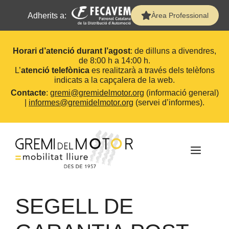
Adherits a:
Àrea Professional
Horari d’atenció durant l’agost
: de dilluns a divendres,
de 8:00 h a 14:00 h.
L’
atenció telefònica
es realitzarà a través dels telèfons
indicats a la capçalera de la web.
Contacte
:
gremi@gremidelmotor.org
(informació general)
|
informes@gremidelmotor.org
(servei d’informes).
Vés
al
contingut
MEN
SEGELL DE