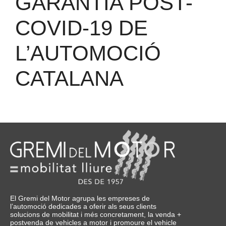
GARANTIA POST-
COVID-19 DE
L’AUTOMOCIÓ
CATALANA
El Gremi del Motor agrupa les empreses de
l’automoció dedicades a oferir als seus clients
solucions de mobilitat i més concretament, la venda +
postvenda de vehicles a motor i promoure el vehicle