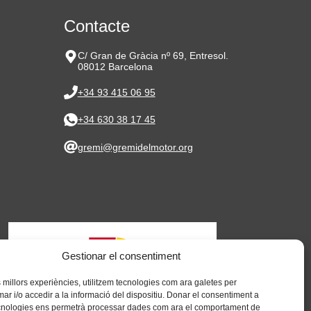
Contacte
C/ Gran de Gràcia nº 69, Entresol.
08012 Barcelona
+34 93 415 06 95
+34 630 38 17 45
gremi@gremidelmotor.org
Gestionar el consentiment
es millors experiències, utilitzem tecnologies com ara galetes per
 i/o accedir a la informació del dispositiu. Donar el consentiment a
cnologies ens permetrà processar dades com ara el comportament de