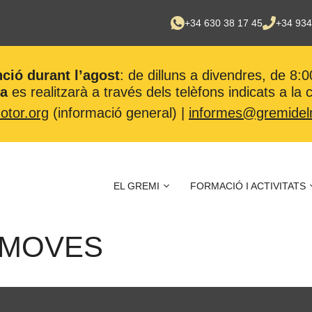
+34 630 38 17 45
+34 934
nció durant l’agost
: de dilluns a divendres, de 8:0
ca
es realitzarà a través dels telèfons indicats a la
tor.org
(informació general) |
informes@gremidel
EL GREMI
FORMACIÓ I ACTIVITATS
 MOVES