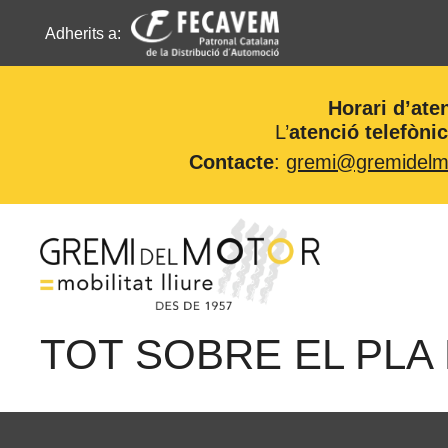
Adherits a:
Horari d’ate
L’
atenció telefòni
Contacte
:
gremi@gremidelmo
Vés
al
contingut
TOT SOBRE EL PLA