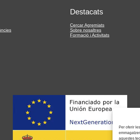
Destacats
Cercar Agremiats
úncies
Sobre nosaltres
Formació i Activitats
Per oferir l
emmagatzemar
aquestes te