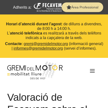
Adherits a:
Àrea Professional
Horari d’atenció durant l’agost
: de dilluns a divendres,
de 8:00 h a 14:00 h.
L’
atenció telefònica
es realitzarà a través dels telèfons
indicats a la capçalera de la web.
Contacte
:
gremi@gremidelmotor.org
(informació general)
|
informes@gremidelmotor.org
(servei d’informes).
Vés
al
contingut
MEN
Valoració de