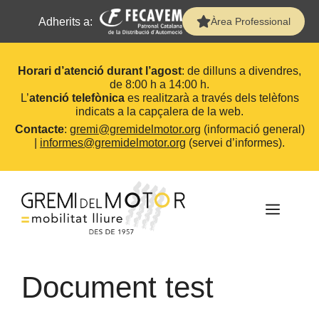
Adherits a:
Àrea Professional
Horari d’atenció durant l’agost
: de dilluns a divendres,
de 8:00 h a 14:00 h.
L’
atenció telefònica
es realitzarà a través dels telèfons
indicats a la capçalera de la web.
Contacte
:
gremi@gremidelmotor.org
(informació general)
|
informes@gremidelmotor.org
(servei d’informes).
Vés
al
contingut
MEN
Document test