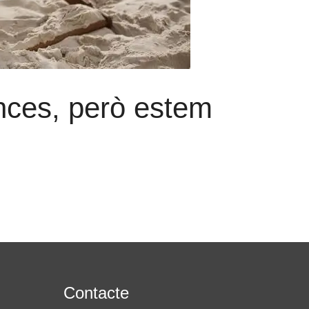
nces, però estem
Contacte