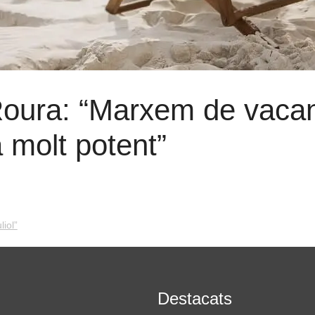
Roura: “Marxem de vaca
 molt potent”
iol”
Destacats