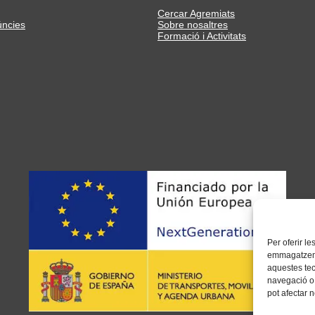
Cercar Agremiats
úncies
Sobre nosaltres
Formació i Activitats
Per oferir l
emmagatzemar
aquestes te
navegació o 
pot afectar 