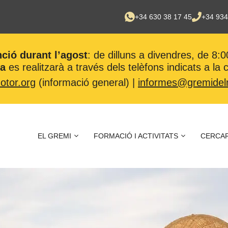
+34 630 38 17 45
+34 934
nció durant l’agost
: de dilluns a divendres, de 8:0
ca
es realitzarà a través dels telèfons indicats a la
tor.org
(informació general) |
informes@gremidel
EL GREMI
FORMACIÓ I ACTIVITATS
CERCAR