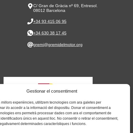
C/ Gran de Gràcia nº 69, Entresol.
08012 Barcelona
+34 93 415 06 95
+34 630 38 17 45
gremi@gremidelmotor.org
Gestionar el consentiment
es millors experiències, utilitzem tecnologies com ara galetes per
 i/o accedir a la informació del dispositiu. Donar el consentiment a
cnologies ens permetrà processar dades com ara el comportament de
identificadors únics en aquest lloc. No consentir o retirar el consentiment,
negativament determinades característiques i funcions.