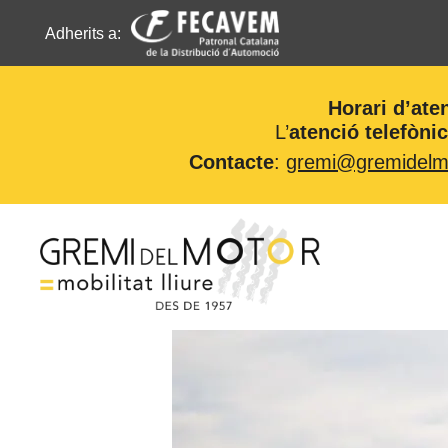
Adherits a:
Horari d’ate
L’
atenció telefòni
Contacte
:
gremi@gremidelmo
Vés
al
contingut