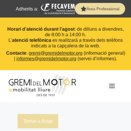
Adherits a:
Àrea Professional
Horari d’atenció durant l’agost
: de dilluns a divendres,
de 8:00 h a 14:00 h.
L’
atenció telefònica
es realitzarà a través dels telèfons
indicats a la capçalera de la web.
Contacte
:
gremi@gremidelmotor.org
(informació general)
|
informes@gremidelmotor.org
(servei d’informes).
Vés
al
contingut
MEN
Tornar a llistat