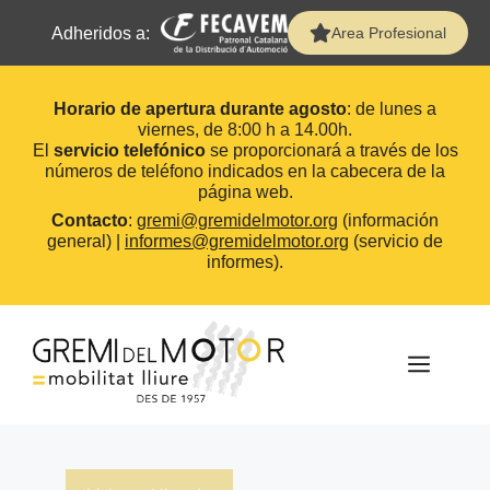
Adheridos a:
Area Profesional
Horario de apertura durante agosto
: de lunes a
viernes, de 8:00 h a 14.00h.
El
servicio telefónico
se proporcionará a través de los
números de teléfono indicados en la cabecera de la
página web.
Contacto
:
gremi@gremidelmotor.org
(información
general) |
informes@gremidelmotor.org
(servicio de
informes).
Saltar
al
contenido
MEN