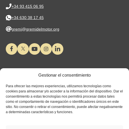
+34 93 415 06 95
+34 630 38 17 45
gremi@gremidelmotor.org
Gestionar el consentimiento
Para ofrecer las mejores experiencias, utilizamos tecnologías como
cookies para almacenar y/o acceder a la información del dispositivo. Dar el
consentimiento a estas tecnologías nos permitirá procesar datos tales
como el comportamiento de navegación o identificadores únicos en este
sitio. No consentir o retirar el consentimiento, puede afectar negativamente
a determinadas características y funciones.