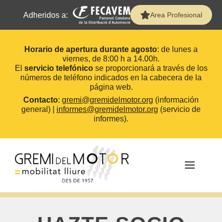
Adheridos a:
Area Profesional
Horario de apertura durante agosto
: de lunes a
viernes, de 8:00 h a 14.00h.
El
servicio telefónico
se proporcionará a través de los
números de teléfono indicados en la cabecera de la
página web.
Contacto
:
gremi@gremidelmotor.org
(información
general) |
informes@gremidelmotor.org
(servicio de
informes).
Saltar
al
contenido
MEN